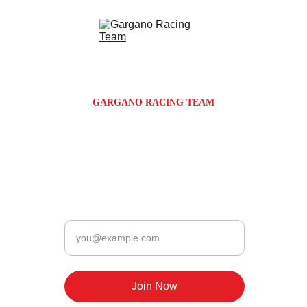
GARGANO RACING TEAM
Via Giosuè Carducci 72N
Monte Sant'Angelo | FG | Puglia | Italy
Newsletter
Enter your email
Join Now