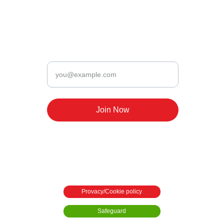
Monte Sant'Angelo | FG | Puglia | Italy
Newsletter
Enter your email
Join Now
Provacy/Cookie policy
Safeguard