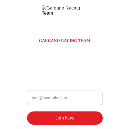
GARGANO RACING TEAM
Via Giosuè Carducci 72N
Monte Sant'Angelo | FG | Puglia | Italy
Newsletter
Enter your email
Join Now