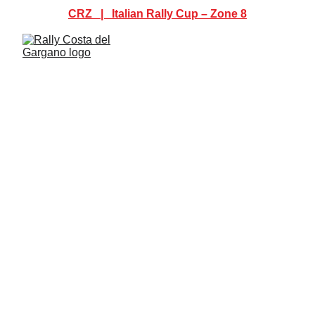
CRZ   |   Italian Rally Cup – Zone 8
RALLY COSTA DEL GARGANO
2025: SABATO 7 GIUGNO LA
PRESENTAZIONE
La quarta edizione della tappa della Coppa Rally di ottava
Zona ACISPORT sarà ufficialmente illustrata alle undici
nella Biblioteca delle Clarisse a Monte Sant’Angelo. Per i
piloti, venerdì 6 giugno la chiusura delle iscrizioni.
COMUNICATI UFFICIALI
Ufficio Stampa - Gargano Racing Team
6/4/2025
1 min read