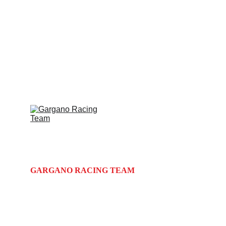
GARGANO RACING TEAM
Via Giosuè Carducci 72N
Monte Sant'Angelo | FG | Puglia | 
Italy