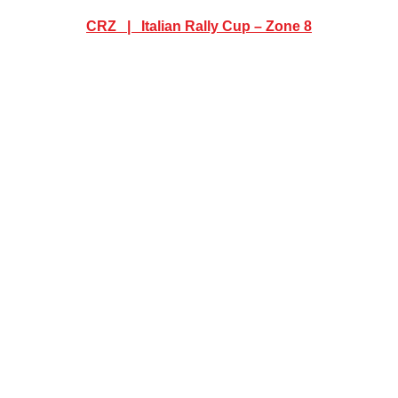
CRZ   |   Italian Rally Cup – Zone 8
Documenti
Comunicati
Classifiche
Gallery
Alb
EL GARGANO 2026: IL PRIMO P
BERGANTINO
I Sport partita da Manfredonia con la spettacolare PS di Mont
 davanti a Troiano e D’Alto. Domani alle 18.00, l’arrivo in pi
COMUNICATI UFFICIALI
Ufficio Stampa - Gargano Racing Team