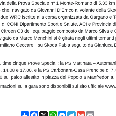
 il via della Prova Speciale n° 1 Monte-Romano di 5.33 
he, navigato da Giovanni D’Errico al volante della Skod
le due WRC iscritte alla corsa organizzata da Gargano e 
di CONI Dipartimento Sport e Salute, ACI e Provincia d
Citroen C3 dell’equipaggio composto da Marco Silva e Gia
igato da Marco Menchini si è girata negli ultimi tornant
miliano Ceccarelli su Skoda Fabia seguito da Gianluca D’
time cinque Prove Speciali: la PS Mattinata – Automania 
.59, 14.08 e 17.00, e la PS Carbonara-Casa Prencipe di 7,
00 sul palco allestito in piazza del Popolo a Manfredonia
mazioni sulla gara sono disponibili sul sito ufficiale 
www.r