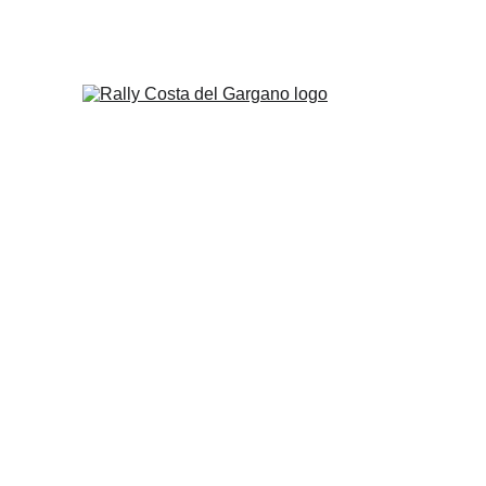
Home
RALLY COSTA D
La seconda tappa del CRZ AC
Skoda Fabia del manfredoniano