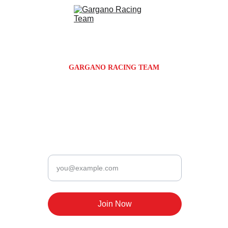
GARGANO RACING TEAM
Via Giosuè Carducci 72N
Monte Sant'Angelo | FG | Puglia | Italy
Newsletter
Enter your email
Join Now